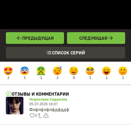
ПРЕДЫДУЩАЯ
СЛЕДУЮЩАЯ
СПИСОК СЕРИЙ
2
1
1
2
0
1
1
1
ОТЗЫВЫ И КОММЕНТАРИИ
Мирослава Садыкова
05.07.2026 10:07
Флфлфлфлфдфддф
0