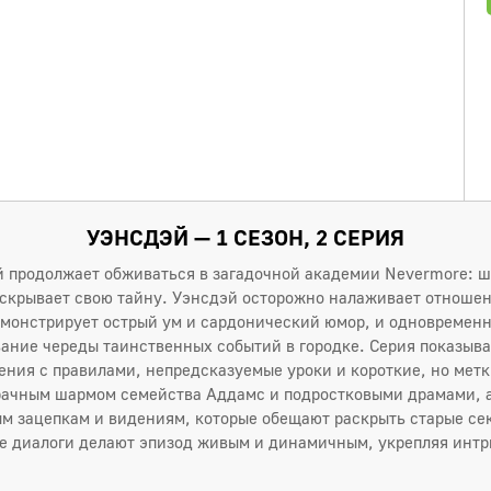
УЭНСДЭЙ — 1 СЕЗОН, 2 СЕРИЯ
й продолжает обживаться в загадочной академии Nevermore: ш
скрывает свою тайну. Уэнсдэй осторожно налаживает отношен
монстрирует острый ум и сардонический юмор, и одновременн
ание череды таинственных событий в городке. Серия показыва
ения с правилами, непредсказуемые уроки и короткие, но мет
ачным шармом семейства Аддамс и подростковыми драмами, а
ым зацепкам и видениям, которые обещают раскрыть старые се
е диалоги делают эпизод живым и динамичным, укрепляя интри