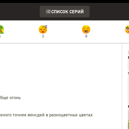
СПИСОК СЕРИЙ
1
1
0
обще огонь
деного точнее венсдей в разноцветных цветах