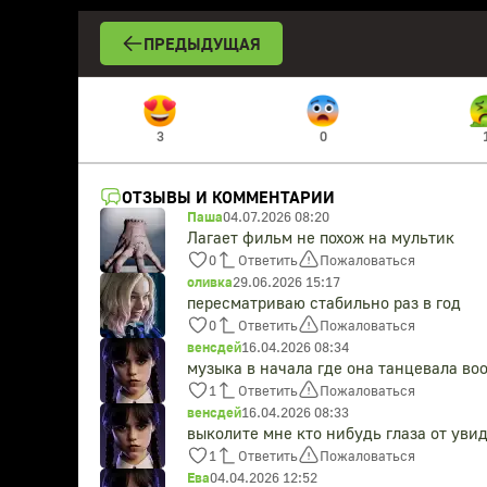
ПРЕДЫДУЩАЯ
3
0
ОТЗЫВЫ И КОММЕНТАРИИ
Паша
04.07.2026 08:20
Лагает фильм не похож на мультик
0
Ответить
Пожаловаться
оливка
29.06.2026 15:17
пересматриваю стабильно раз в год
0
Ответить
Пожаловаться
венсдей
16.04.2026 08:34
музыка в начала где она танцевала во
1
Ответить
Пожаловаться
венсдей
16.04.2026 08:33
выколите мне кто нибудь глаза от уви
1
Ответить
Пожаловаться
Ева
04.04.2026 12:52