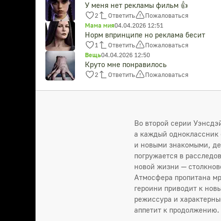
У меня нет рекламы фильм 👍
2
Ответить
Пожаловаться
Мама мия
04.04.2026 12:51
Норм впринципе но реклама бесит
1
Ответить
Пожаловаться
Вещь
04.04.2026 12:50
Круто мне понравилось
2
Ответить
Пожаловаться
Во второй серии Уэнсдэ
а каждый одноклассник 
и новыми знакомыми, де
погружается в расследов
новой жизни — столкнов
Атмосфера пропитана мр
героини приводит к нов
режиссура и характерны
аппетит к продолжению.